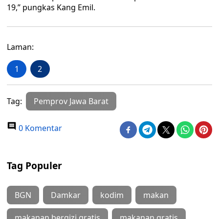
19,” pungkas Kang Emil.
Laman:
1
2
Tag:
Pemprov Jawa Barat
0 Komentar
Tag Populer
BGN
Damkar
kodim
makan
makanan bergizi gratis
makanan gratis