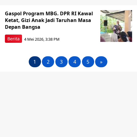
Gaspol Program MBG. DPR RI Kawal
Ketat, Gizi Anak Jadi Taruhan Masa
Depan Bangsa
Berita
4 Mei 2026, 3:38 PM
1
2
3
4
5
»