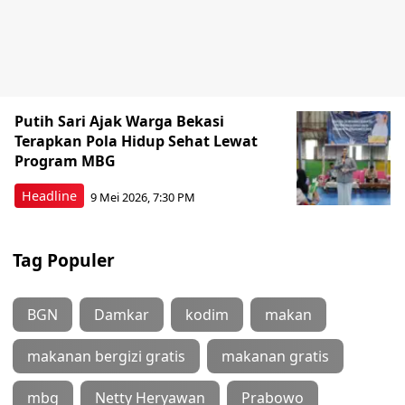
Putih Sari Ajak Warga Bekasi
Terapkan Pola Hidup Sehat Lewat
Program MBG
Headline
9 Mei 2026, 7:30 PM
Tag Populer
BGN
Damkar
kodim
makan
makanan bergizi gratis
makanan gratis
mbg
Netty Heryawan
Prabowo