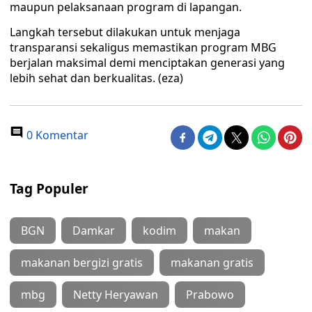
maupun pelaksanaan program di lapangan.
Langkah tersebut dilakukan untuk menjaga
transparansi sekaligus memastikan program MBG
berjalan maksimal demi menciptakan generasi yang
lebih sehat dan berkualitas. (eza)
0 Komentar
Tag Populer
BGN
Damkar
kodim
makan
makanan bergizi gratis
makanan gratis
mbg
Netty Heryawan
Prabowo