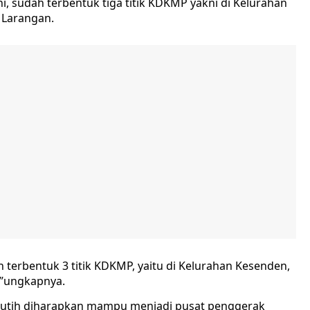
ni, sudah terbentuk tiga titik KDKMP yakni di Kelurahan
 Larangan.
ah terbentuk 3 titik KDKMP, yaitu di Kelurahan Kesenden,
,”ungkapnya.
utih diharapkan mampu menjadi pusat penggerak