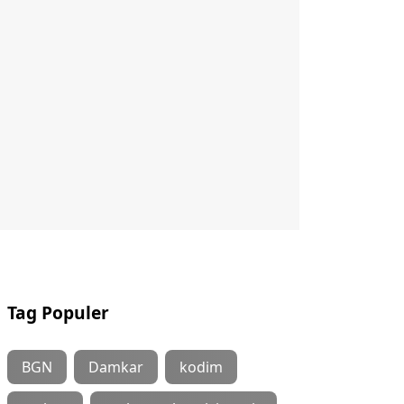
Tag Populer
BGN
Damkar
kodim