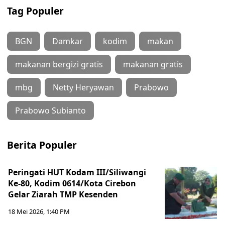
Tag Populer
BGN
Damkar
kodim
makan
makanan bergizi gratis
makanan gratis
mbg
Netty Heryawan
Prabowo
Prabowo Subianto
Berita Populer
Peringati HUT Kodam III/Siliwangi
Ke-80, Kodim 0614/Kota Cirebon
Gelar Ziarah TMP Kesenden
18 Mei 2026, 1:40 PM