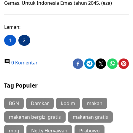
Cemas, Untuk Indonesia Emas tahun 2045. (eza)
Laman:
1
2
0 Komentar
Tag Populer
BGN
Damkar
kodim
makan
makanan bergizi gratis
makanan gratis
mbg
Netty Heryawan
Prabowo