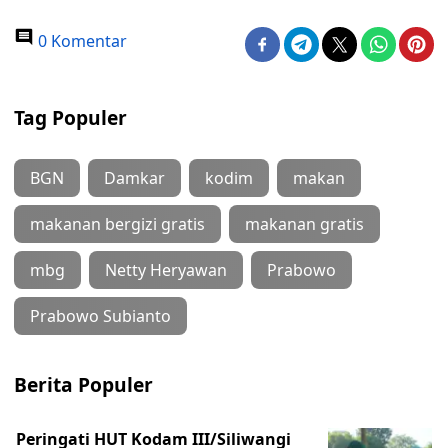
0 Komentar
Tag Populer
BGN
Damkar
kodim
makan
makanan bergizi gratis
makanan gratis
mbg
Netty Heryawan
Prabowo
Prabowo Subianto
Berita Populer
Peringati HUT Kodam III/Siliwangi