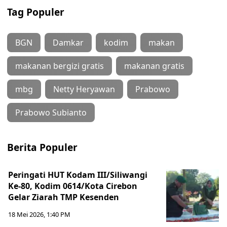
Tag Populer
BGN
Damkar
kodim
makan
makanan bergizi gratis
makanan gratis
mbg
Netty Heryawan
Prabowo
Prabowo Subianto
Berita Populer
Peringati HUT Kodam III/Siliwangi
Ke-80, Kodim 0614/Kota Cirebon
Gelar Ziarah TMP Kesenden
18 Mei 2026, 1:40 PM