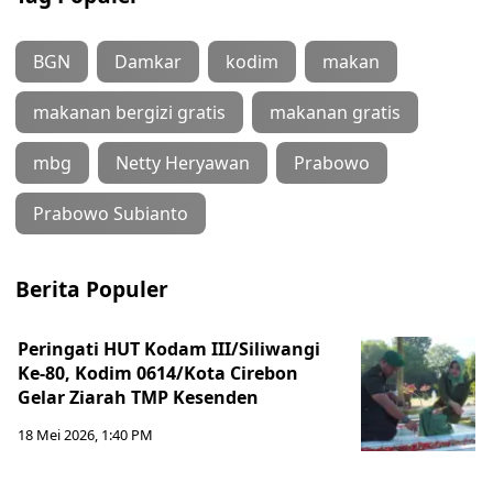
BGN
Damkar
kodim
makan
makanan bergizi gratis
makanan gratis
mbg
Netty Heryawan
Prabowo
Prabowo Subianto
Berita Populer
Peringati HUT Kodam III/Siliwangi
Ke-80, Kodim 0614/Kota Cirebon
Gelar Ziarah TMP Kesenden
18 Mei 2026, 1:40 PM