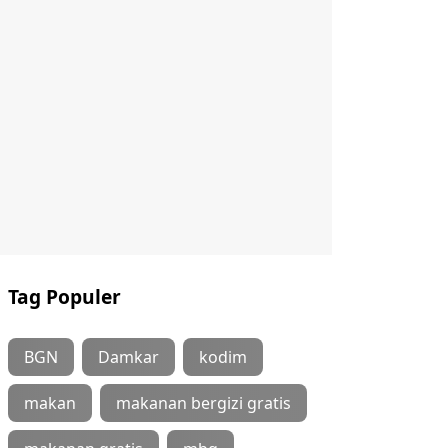
Tag Populer
BGN
Damkar
kodim
makan
makanan bergizi gratis