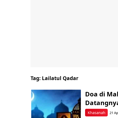
Tag:
Lailatul Qadar
Doa di Mal
Datangnya
Khasanah
21 Ap