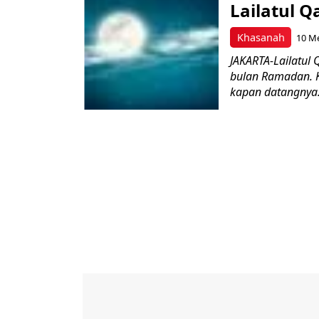
Lailatul Q
Khasanah
10 Me
JAKARTA-Lailatul
bulan Ramadan. 
kapan datangnya.