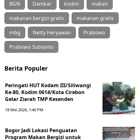
BGN
Damkar
kodim
makan
makanan bergizi gratis
makanan gratis
mbg
Netty Heryawan
Prabowo
Prabowo Subianto
Berita Populer
Peringati HUT Kodam III/Siliwangi
Ke-80, Kodim 0614/Kota Cirebon
Gelar Ziarah TMP Kesenden
18 Mei 2026, 1:40 PM
Bogor Jadi Lokasi Penguatan
Program Makan Bergizi untuk