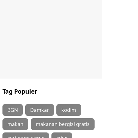
Tag Populer
BGN
Damkar
kodim
makan
makanan bergizi gratis