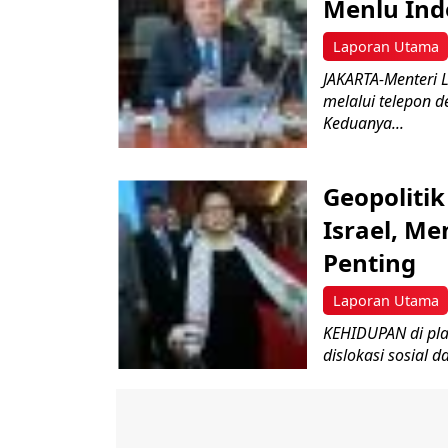
Menlu Ind
Laporan Utama
JAKARTA-Menteri 
melalui telepon d
Keduanya...
Geopoliti
Israel, M
Penting
Laporan Utama
KEHIDUPAN di plan
dislokasi sosial 