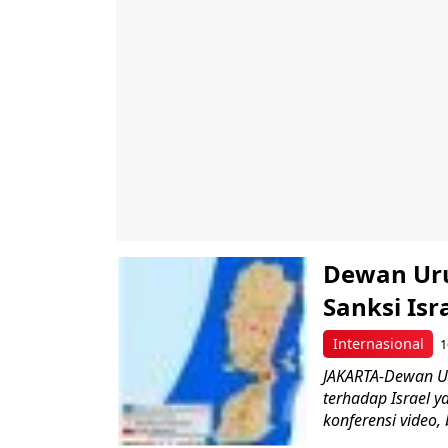
Dewan Uru
Sanksi Isr
Internasional
1
JAKARTA-Dewan U
terhadap Israel 
konferensi video, 