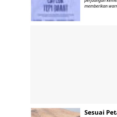
perjuangan kemer
memberikan warni
Sesuai Pet