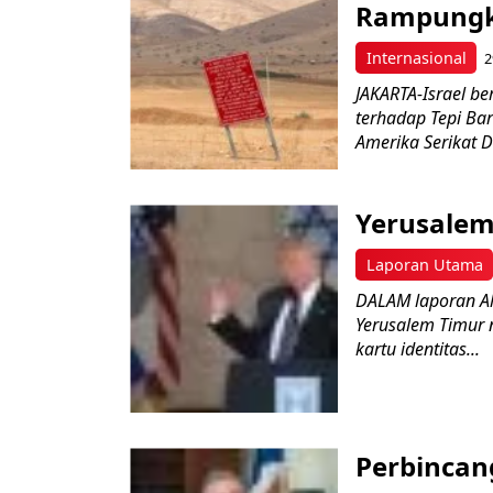
Rampungka
Internasional
2
JAKARTA-Israel 
terhadap Tepi Bar
Amerika Serikat D
Yerusalem 
Laporan Utama
DALAM laporan Al 
Yerusalem Timur 
kartu identitas...
Perbincan