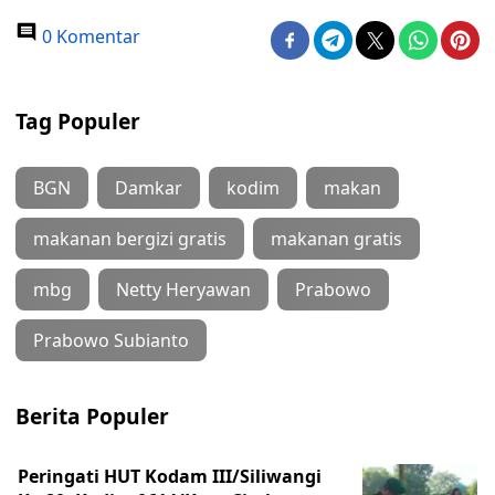
0 Komentar
Tag Populer
BGN
Damkar
kodim
makan
makanan bergizi gratis
makanan gratis
mbg
Netty Heryawan
Prabowo
Prabowo Subianto
Berita Populer
Peringati HUT Kodam III/Siliwangi