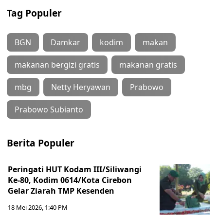
Tag Populer
BGN
Damkar
kodim
makan
makanan bergizi gratis
makanan gratis
mbg
Netty Heryawan
Prabowo
Prabowo Subianto
Berita Populer
Peringati HUT Kodam III/Siliwangi
Ke-80, Kodim 0614/Kota Cirebon
Gelar Ziarah TMP Kesenden
18 Mei 2026, 1:40 PM