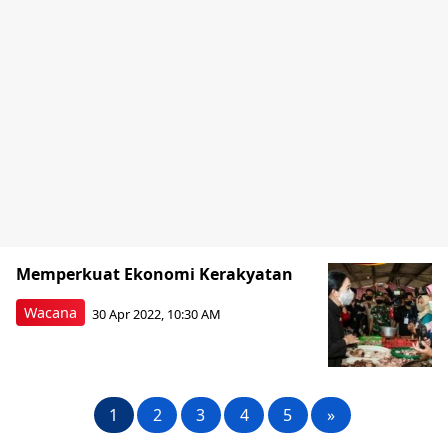
Memperkuat Ekonomi Kerakyatan
Wacana
30 Apr 2022, 10:30 AM
1
2
3
4
5
»