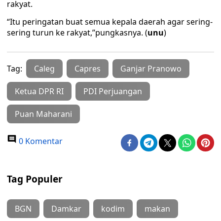
rakyat.
“Itu peringatan buat semua kepala daerah agar sering-
sering turun ke rakyat,”pungkasnya. (
unu
)
Tag:
Caleg
Capres
Ganjar Pranowo
Ketua DPR RI
PDI Perjuangan
Puan Maharani
0 Komentar
Tag Populer
BGN
Damkar
kodim
makan