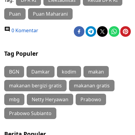
Tag:
DPR RI
Elektabilitas
Ketua DPR RI
Puan
Puan Maharani
0 Komentar
Tag Populer
BGN
Damkar
kodim
makan
makanan bergizi gratis
makanan gratis
mbg
Netty Heryawan
Prabowo
Prabowo Subianto
Berita Populer