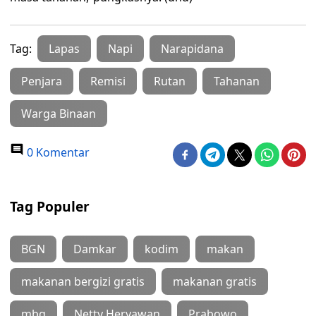
Tag:
Lapas
Napi
Narapidana
Penjara
Remisi
Rutan
Tahanan
Warga Binaan
0 Komentar
Tag Populer
BGN
Damkar
kodim
makan
makanan bergizi gratis
makanan gratis
mbg
Netty Heryawan
Prabowo