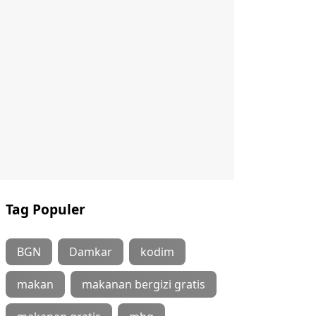
Tag Populer
BGN
Damkar
kodim
makan
makanan bergizi gratis