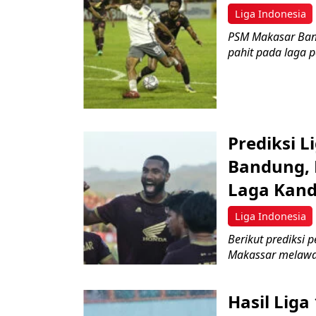
Liga Indonesia
PSM Makasar Bant
pahit pada laga p
Prediksi L
Bandung, 
Laga Kan
Liga Indonesia
Berikut prediksi 
Makassar melawan 
Hasil Liga