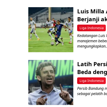
Luis Milla
Berjanji a
Liga Indonesia
Kedatangan Luis M
manajemen beber
mengungkapkan..
Latih Pers
Beda deng
Liga Indonesia
Persib Bandung m
sebagai pelatih ba