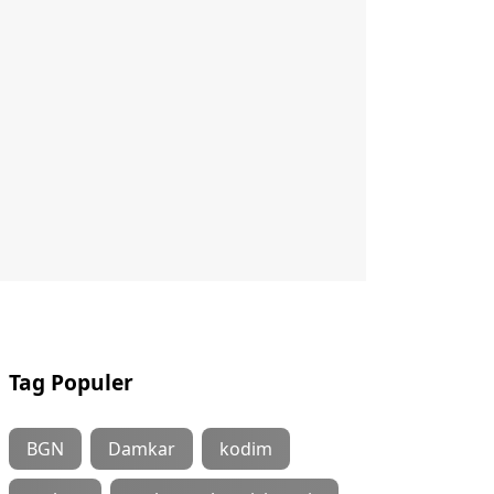
Tag Populer
BGN
Damkar
kodim