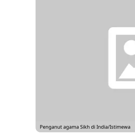
Penganut agama Sikh di India/Istimewa