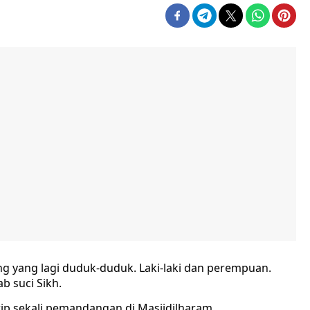
ng yang lagi duduk-duduk. Laki-laki dan perempuan.
b suci Sikh.
ip sekali pemandangan di Masjidilharam.