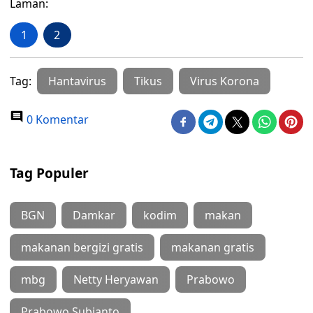
Laman:
1
2
Tag:
Hantavirus
Tikus
Virus Korona
0 Komentar
Tag Populer
BGN
Damkar
kodim
makan
makanan bergizi gratis
makanan gratis
mbg
Netty Heryawan
Prabowo
Prabowo Subianto