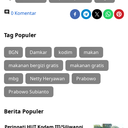
0 Komentar
Tag Populer
BGN
Damkar
kodim
makan
makanan bergizi gratis
makanan gratis
mbg
Netty Heryawan
Prabowo
Prabowo Subianto
Berita Populer
Peringati HUT Kodam III/Siliwangi