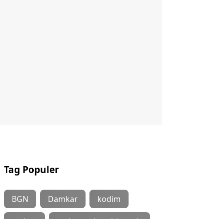
Tag Populer
BGN
Damkar
kodim