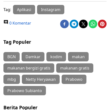
Tag:
Aplikasi
Instagram
0 Komentar
Tag Populer
BGN
Damkar
kodim
makan
makanan bergizi gratis
makanan gratis
mbg
Netty Heryawan
Prabowo
Prabowo Subianto
Berita Populer