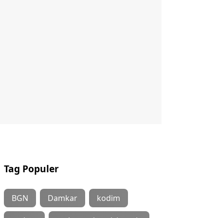
Tag Populer
BGN
Damkar
kodim