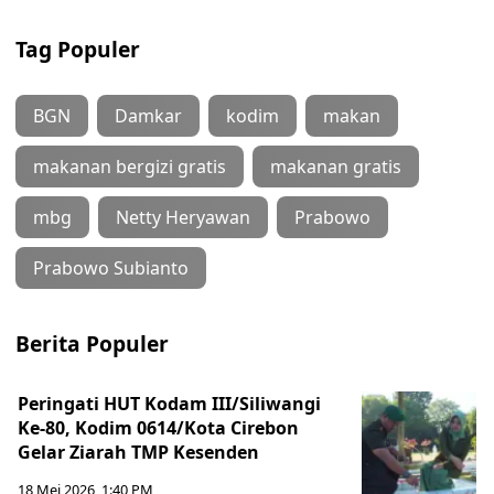
Tag Populer
BGN
Damkar
kodim
makan
makanan bergizi gratis
makanan gratis
mbg
Netty Heryawan
Prabowo
Prabowo Subianto
Berita Populer
Peringati HUT Kodam III/Siliwangi
Ke-80, Kodim 0614/Kota Cirebon
Gelar Ziarah TMP Kesenden
18 Mei 2026, 1:40 PM