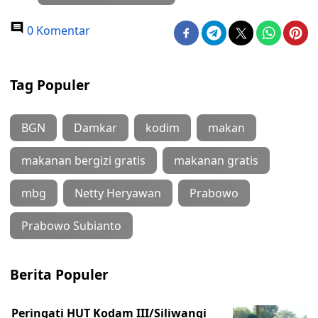
0 Komentar
Tag Populer
BGN
Damkar
kodim
makan
makanan bergizi gratis
makanan gratis
mbg
Netty Heryawan
Prabowo
Prabowo Subianto
Berita Populer
Peringati HUT Kodam III/Siliwangi