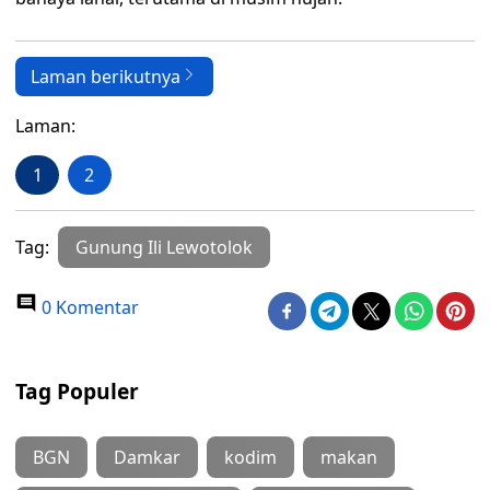
Laman berikutnya
Laman:
1
2
Tag:
Gunung Ili Lewotolok
0 Komentar
Tag Populer
BGN
Damkar
kodim
makan