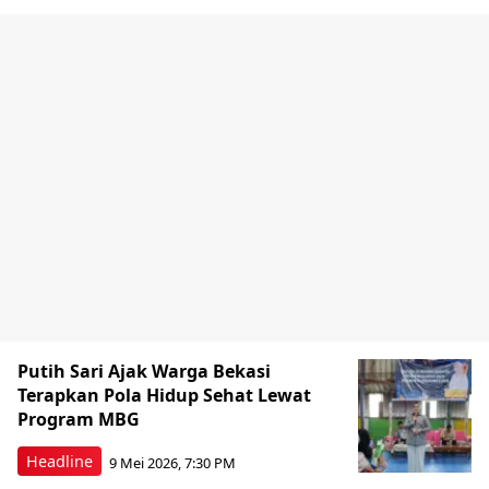
Putih Sari Ajak Warga Bekasi
Terapkan Pola Hidup Sehat Lewat
Program MBG
Headline
9 Mei 2026, 7:30 PM