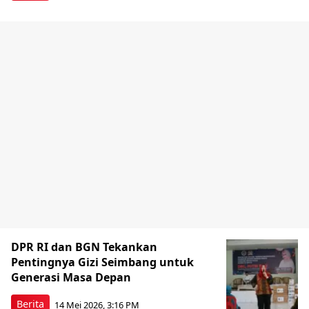
DPR RI dan BGN Tekankan
Pentingnya Gizi Seimbang untuk
Generasi Masa Depan
Berita
14 Mei 2026, 3:16 PM