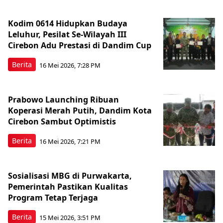
Kodim 0614 Hidupkan Budaya
Leluhur, Pesilat Se-Wilayah III
Cirebon Adu Prestasi di Dandim Cup
Berita
16 Mei 2026, 7:28 PM
Prabowo Launching Ribuan
Koperasi Merah Putih, Dandim Kota
Cirebon Sambut Optimistis
Berita
16 Mei 2026, 7:21 PM
Sosialisasi MBG di Purwakarta,
Pemerintah Pastikan Kualitas
Program Tetap Terjaga
Berita
15 Mei 2026, 3:51 PM