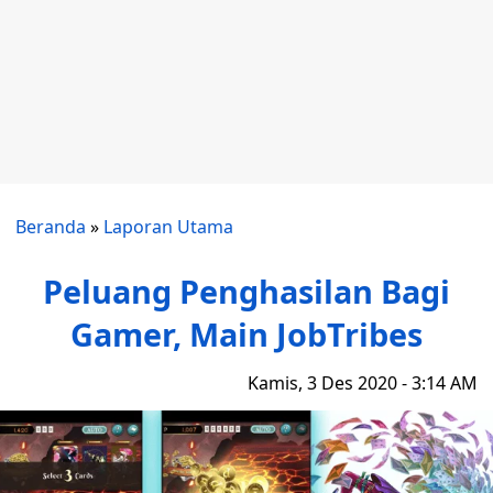
Beranda
»
Laporan Utama
Peluang Penghasilan Bagi
Gamer, Main JobTribes
Kamis, 3 Des 2020 - 3:14 AM