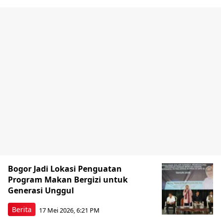
Bogor Jadi Lokasi Penguatan
Program Makan Bergizi untuk
Generasi Unggul
Berita
17 Mei 2026, 6:21 PM