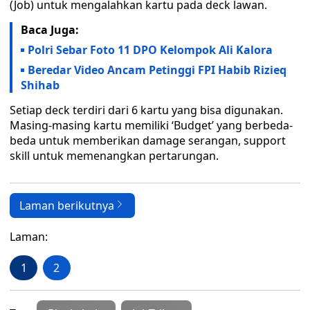
(Job) untuk mengalahkan kartu pada deck lawan.
Baca Juga:
Polri Sebar Foto 11 DPO Kelompok Ali Kalora
Beredar Video Ancam Petinggi FPI Habib Rizieq
Shihab
Setiap deck terdiri dari 6 kartu yang bisa digunakan.
Masing-masing kartu memiliki ‘Budget’ yang berbeda-
beda untuk memberikan damage serangan, support
skill untuk memenangkan pertarungan.
Laman berikutnya
Laman:
1
2