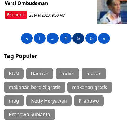
Versi Ombudsman
Ekonomi
28 Mei 2020, 9:50 AM
«
1
…
4
5
6
»
Tag Populer
BGN
Damkar
kodim
makan
makanan bergizi gratis
makanan gratis
mbg
Netty Heryawan
Prabowo
Prabowo Subianto