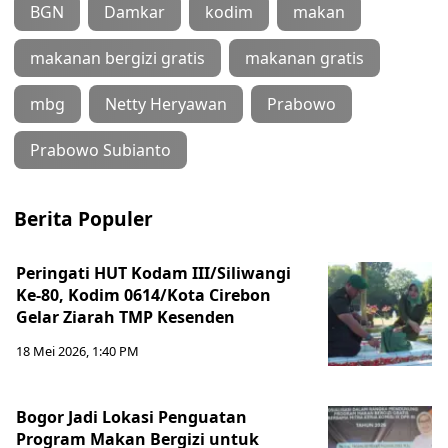
BGN
Damkar
kodim
makan
makanan bergizi gratis
makanan gratis
mbg
Netty Heryawan
Prabowo
Prabowo Subianto
Berita Populer
Peringati HUT Kodam III/Siliwangi
Ke-80, Kodim 0614/Kota Cirebon
Gelar Ziarah TMP Kesenden
18 Mei 2026, 1:40 PM
Bogor Jadi Lokasi Penguatan
Program Makan Bergizi untuk