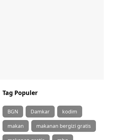
Tag Populer
BGN
Damkar
kodim
makan
makanan bergizi gratis