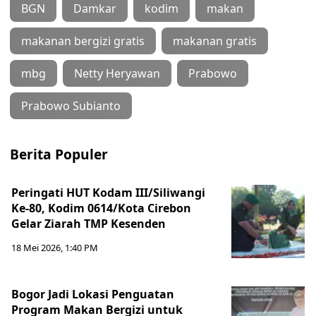
BGN
Damkar
kodim
makan
makanan bergizi gratis
makanan gratis
mbg
Netty Heryawan
Prabowo
Prabowo Subianto
Berita Populer
Peringati HUT Kodam III/Siliwangi
Ke-80, Kodim 0614/Kota Cirebon
Gelar Ziarah TMP Kesenden
18 Mei 2026, 1:40 PM
Bogor Jadi Lokasi Penguatan
Program Makan Bergizi untuk