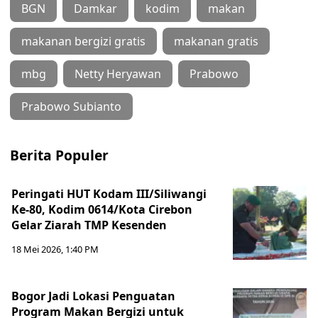
BGN
Damkar
kodim
makan
makanan bergizi gratis
makanan gratis
mbg
Netty Heryawan
Prabowo
Prabowo Subianto
Berita Populer
Peringati HUT Kodam III/Siliwangi
Ke-80, Kodim 0614/Kota Cirebon
Gelar Ziarah TMP Kesenden
18 Mei 2026, 1:40 PM
Bogor Jadi Lokasi Penguatan
Program Makan Bergizi untuk