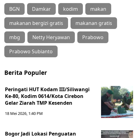
BGN
Damkar
kodim
makan
makanan bergizi gratis
makanan gratis
mbg
Netty Heryawan
Prabowo
Prabowo Subianto
Berita Populer
Peringati HUT Kodam III/Siliwangi
Ke-80, Kodim 0614/Kota Cirebon
Gelar Ziarah TMP Kesenden
18 Mei 2026, 1:40 PM
Bogor Jadi Lokasi Penguatan