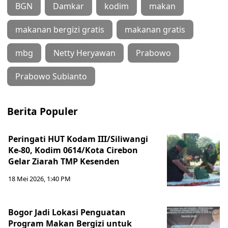
BGN
Damkar
kodim
makan
makanan bergizi gratis
makanan gratis
mbg
Netty Heryawan
Prabowo
Prabowo Subianto
Berita Populer
Peringati HUT Kodam III/Siliwangi
Ke-80, Kodim 0614/Kota Cirebon
Gelar Ziarah TMP Kesenden
18 Mei 2026, 1:40 PM
Bogor Jadi Lokasi Penguatan
Program Makan Bergizi untuk