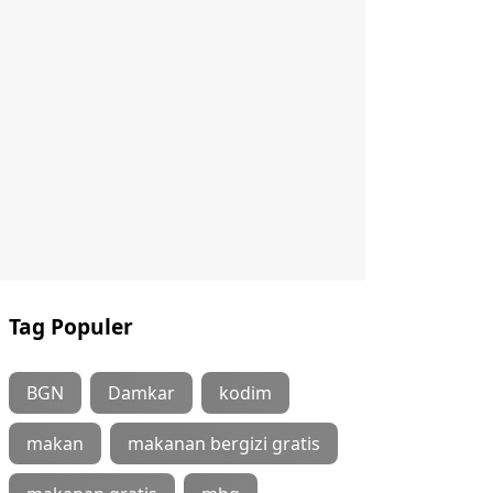
Tag Populer
BGN
Damkar
kodim
makan
makanan bergizi gratis