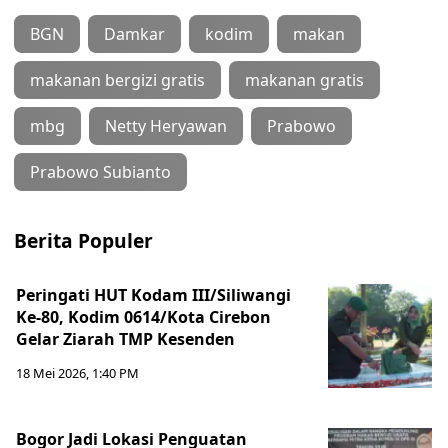
BGN
Damkar
kodim
makan
makanan bergizi gratis
makanan gratis
mbg
Netty Heryawan
Prabowo
Prabowo Subianto
Berita Populer
Peringati HUT Kodam III/Siliwangi
Ke-80, Kodim 0614/Kota Cirebon
Gelar Ziarah TMP Kesenden
18 Mei 2026, 1:40 PM
Bogor Jadi Lokasi Penguatan