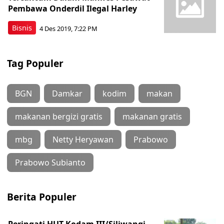
Pembawa Onderdil Ilegal Harley
Bisnis
4 Des 2019, 7:22 PM
Tag Populer
BGN
Damkar
kodim
makan
makanan bergizi gratis
makanan gratis
mbg
Netty Heryawan
Prabowo
Prabowo Subianto
Berita Populer