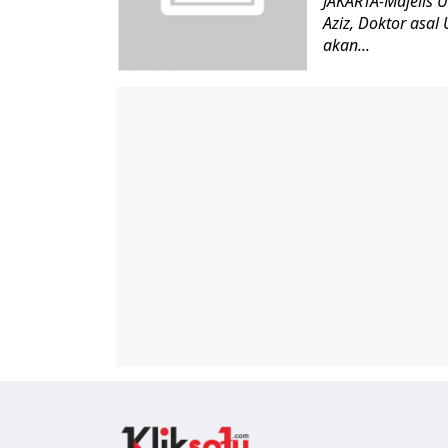
JAKARTA-Majelis 
Aziz, Doktor asal
akan...
Kliksatu.com