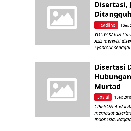
Disertasi,
Ditanggu
Headline
4 Sep 
YOGYAKARTA-Unive
Aziz merevisi di
Syahrour sebagai
Disertasi
Hubungan 
Murtad
Sosial
4 Sep 201
CIREBON-Abdul Azi
membuat disertas
Indonesia. Bagaim