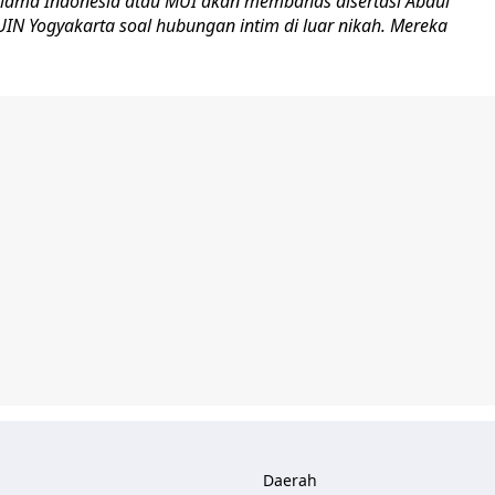
Ulama Indonesia atau MUI akan membahas disertasi Abdul
 UIN Yogyakarta soal hubungan intim di luar nikah. Mereka
Daerah