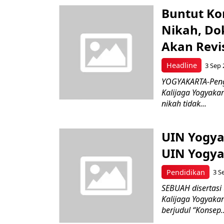
Buntut Ko
Nikah, Do
Akan Revis
Headline
3 Sep 
YOGYAKARTA-Pengu
Kalijaga Yogyakar
nikah tidak...
UIN Yogyak
UIN Yogya
Pendidikan
3 S
SEBUAH disertasi 
Kalijaga Yogyaka
berjudul “Konsep..