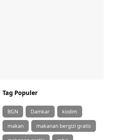
Tag Populer
BGN
Damkar
kodim
makan
makanan bergizi gratis