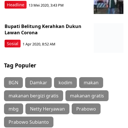
Headline
13 Mei 2020, 3:43 PM
Bupati Belitung Kerahkan Dukun
Lawan Corona
Sosial
1 Apr 2020, 8:52 AM
Tag Populer
BGN
Damkar
kodim
makan
makanan bergizi gratis
makanan gratis
mbg
Netty Heryawan
Prabowo
Prabowo Subianto