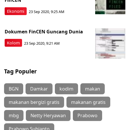
FinCEN
Ekonomi
23 Sep 2020, 9:25 AM
Dokumen FinCEN Guncang Dunia
Kolom
23 Sep 2020, 9:21 AM
Tag Populer
BGN
Damkar
kodim
makan
makanan bergizi gratis
makanan gratis
mbg
Netty Heryawan
Prabowo
Prabowo Subianto