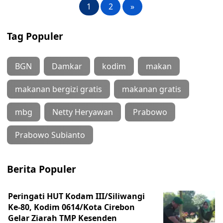
1
2
»
Tag Populer
BGN
Damkar
kodim
makan
makanan bergizi gratis
makanan gratis
mbg
Netty Heryawan
Prabowo
Prabowo Subianto
Berita Populer
Peringati HUT Kodam III/Siliwangi
Ke-80, Kodim 0614/Kota Cirebon
Gelar Ziarah TMP Kesenden