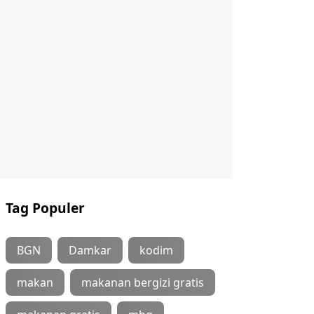
Tag Populer
BGN
Damkar
kodim
makan
makanan bergizi gratis