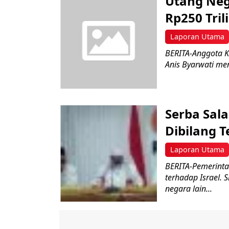
Utang Neg
Rp250 Tril
Laporan Utama
BERITA-Anggota Ko
Anis Byarwati men
Serba Sal
Dibilang T
Laporan Utama
BERITA-Pemerinta
terhadap Israel. 
negara lain...