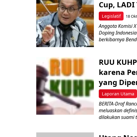
Cup, LADI 
Legislatif
18 Ok
Anggota Komisi X
Doping Indonesia 
berkibarnya Bende
RUU KUHP:
karena Pe
yang Diper
Laporan Utama
BERITA-Draf Ran
meluaskan defini
dilakukan suami t