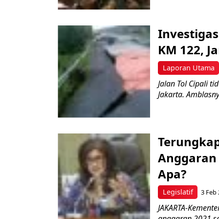
Investigas
KM 122, J
Laporan Utama
Jalan Tol Cipali 
Jakarta. Amblasnya
Terungka
Anggaran 2
Apa?
Legislatif
3 Feb
JAKARTA-Kemente
anggaran 2021 seb