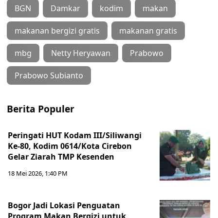
BGN
Damkar
kodim
makan
makanan bergizi gratis
makanan gratis
mbg
Netty Heryawan
Prabowo
Prabowo Subianto
Berita Populer
Peringati HUT Kodam III/Siliwangi
Ke-80, Kodim 0614/Kota Cirebon
Gelar Ziarah TMP Kesenden
18 Mei 2026, 1:40 PM
Bogor Jadi Lokasi Penguatan
Program Makan Bergizi untuk