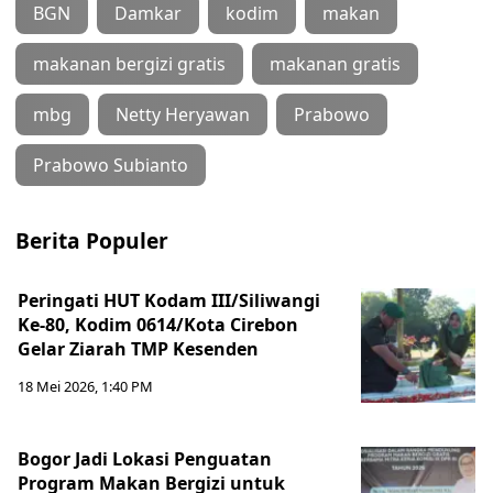
BGN
Damkar
kodim
makan
makanan bergizi gratis
makanan gratis
mbg
Netty Heryawan
Prabowo
Prabowo Subianto
Berita Populer
Peringati HUT Kodam III/Siliwangi
Ke-80, Kodim 0614/Kota Cirebon
Gelar Ziarah TMP Kesenden
18 Mei 2026, 1:40 PM
Bogor Jadi Lokasi Penguatan
Program Makan Bergizi untuk