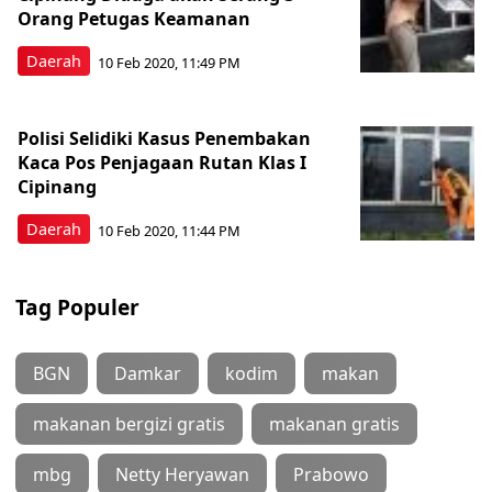
Orang Petugas Keamanan
Daerah
10 Feb 2020, 11:49 PM
Polisi Selidiki Kasus Penembakan
Kaca Pos Penjagaan Rutan Klas I
Cipinang
Daerah
10 Feb 2020, 11:44 PM
Tag Populer
BGN
Damkar
kodim
makan
makanan bergizi gratis
makanan gratis
mbg
Netty Heryawan
Prabowo