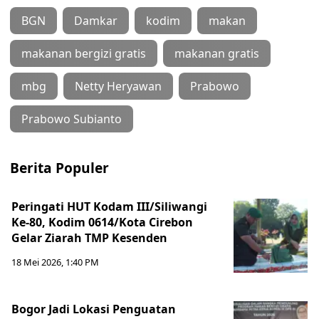
BGN
Damkar
kodim
makan
makanan bergizi gratis
makanan gratis
mbg
Netty Heryawan
Prabowo
Prabowo Subianto
Berita Populer
Peringati HUT Kodam III/Siliwangi
Ke-80, Kodim 0614/Kota Cirebon
Gelar Ziarah TMP Kesenden
18 Mei 2026, 1:40 PM
Bogor Jadi Lokasi Penguatan