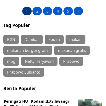
1
2
3
4
5
»
Tag Populer
BGN
Damkar
kodim
makan
makanan bergizi gratis
makanan gratis
mbg
Netty Heryawan
Prabowo
Prabowo Subianto
Berita Populer
Peringati HUT Kodam III/Siliwangi