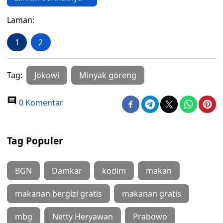
Laman:
1
2
Tag:
Jokowi
Minyak goreng
0 Komentar
Tag Populer
BGN
Damkar
kodim
makan
makanan bergizi gratis
makanan gratis
mbg
Netty Heryawan
Prabowo