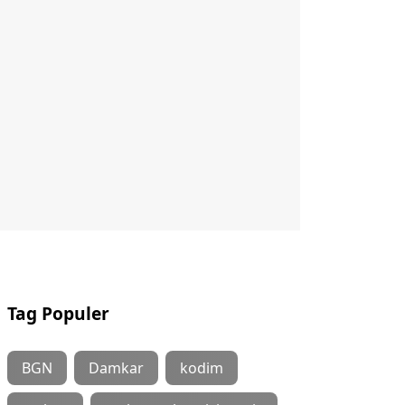
Tag Populer
BGN
Damkar
kodim